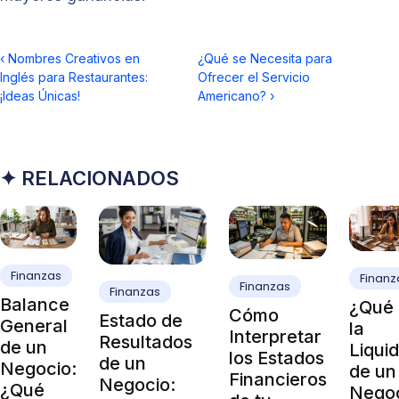
‹
Nombres Creativos en
¿Qué se Necesita para
Inglés para Restaurantes:
Ofrecer el Servicio
¡Ideas Únicas!
Americano?
›
✦ RELACIONADOS
Finanzas
Finanz
Finanzas
Finanzas
Balance
¿Qué 
Cómo
Estado de
General
la
Interpretar
Resultados
de un
Liqui
los Estados
de un
Negocio:
de un
Financieros
Negocio:
¿Qué
Nego