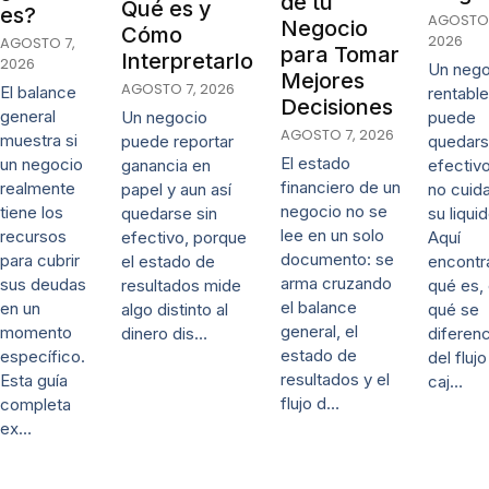
de tu
Qué es y
es?
AGOSTO 
Negocio
Cómo
2026
AGOSTO 7,
para Tomar
Interpretarlo
2026
Un nego
Mejores
AGOSTO 7, 2026
El balance
rentable
Decisiones
general
puede
Un negocio
AGOSTO 7, 2026
muestra si
quedars
puede reportar
El estado
un negocio
efectivo
ganancia en
financiero de un
realmente
no cuida
papel y aun así
negocio no se
tiene los
su liqui
quedarse sin
lee en un solo
recursos
Aquí
efectivo, porque
documento: se
para cubrir
encontr
el estado de
arma cruzando
sus deudas
qué es,
resultados mide
el balance
en un
qué se
algo distinto al
general, el
momento
diferenc
dinero dis…
estado de
específico.
del fluj
resultados y el
Esta guía
caj…
flujo d…
completa
ex…