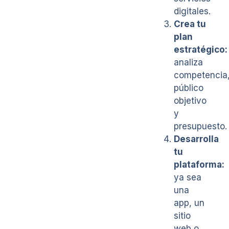
digitales.
Crea tu
plan
estratégico:
analiza
competencia
público
objetivo
y
presupuesto.
Desarrolla
tu
plataforma:
ya sea
una
app, un
sitio
web o