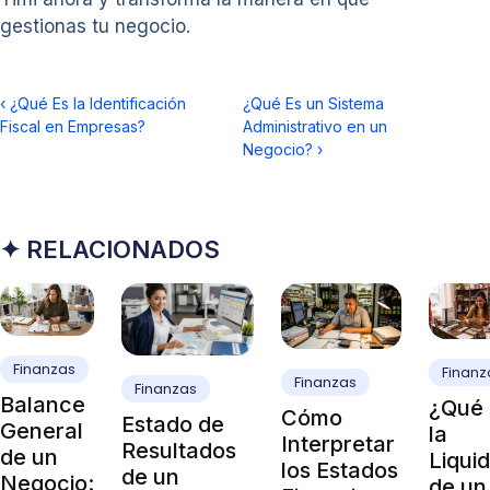
gestionas tu negocio.
‹
¿Qué Es la Identificación
¿Qué Es un Sistema
Fiscal en Empresas?
Administrativo en un
Negocio?
›
✦ RELACIONADOS
Finanzas
Finanz
Finanzas
Finanzas
Balance
¿Qué 
Cómo
Estado de
General
la
Interpretar
Resultados
de un
Liqui
los Estados
de un
Negocio:
de un