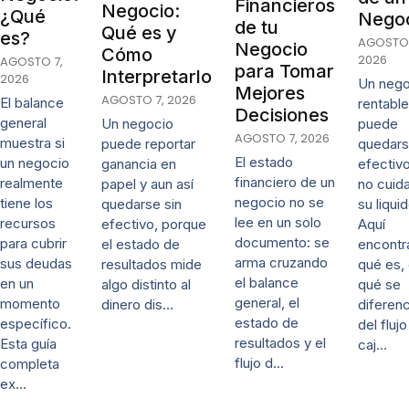
Financieros
Negocio:
¿Qué
Nego
de tu
Qué es y
es?
AGOSTO 
Negocio
Cómo
2026
AGOSTO 7,
para Tomar
Interpretarlo
2026
Un nego
Mejores
AGOSTO 7, 2026
El balance
rentable
Decisiones
general
puede
Un negocio
AGOSTO 7, 2026
muestra si
quedars
puede reportar
El estado
un negocio
efectivo
ganancia en
financiero de un
realmente
no cuida
papel y aun así
negocio no se
tiene los
su liqui
quedarse sin
lee en un solo
recursos
Aquí
efectivo, porque
documento: se
para cubrir
encontr
el estado de
arma cruzando
sus deudas
qué es,
resultados mide
el balance
en un
qué se
algo distinto al
general, el
momento
diferenc
dinero dis…
estado de
específico.
del fluj
resultados y el
Esta guía
caj…
flujo d…
completa
ex…