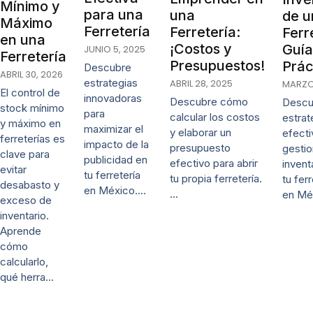
Mínimo y
para una
una
de u
Máximo
Ferretería
Ferretería:
Ferr
en una
¡Costos y
Guía
JUNIO 5, 2025
Ferretería
Presupuestos!
Prác
Descubre
ABRIL 30, 2026
estrategias
ABRIL 28, 2025
MARZO 
El control de
innovadoras
Descubre cómo
Descu
stock mínimo
para
calcular los costos
estrat
y máximo en
maximizar el
y elaborar un
efecti
ferreterías es
impacto de la
presupuesto
gestio
clave para
publicidad en
efectivo para abrir
invent
evitar
tu ferretería
tu propia ferretería.
tu ferr
desabasto y
en México.…
…
en Mé
exceso de
inventario.
Aprende
cómo
calcularlo,
qué herra…