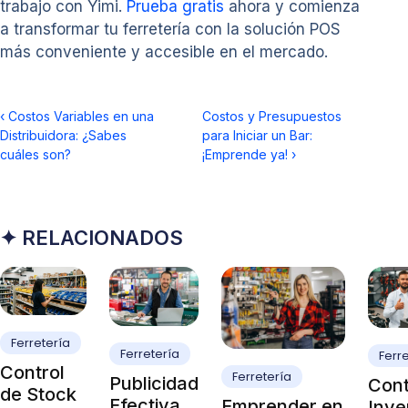
trabajo con Yimi.
Prueba gratis
ahora y comienza
a transformar tu ferretería con la solución POS
más conveniente y accesible en el mercado.
‹
Costos Variables en una
Costos y Presupuestos
Distribuidora: ¿Sabes
para Iniciar un Bar:
cuáles son?
¡Emprende ya!
›
✦ RELACIONADOS
Ferretería
Ferretería
Ferr
Control
Ferretería
Publicidad
Cont
de Stock
Efectiva
Emprender en
Inve