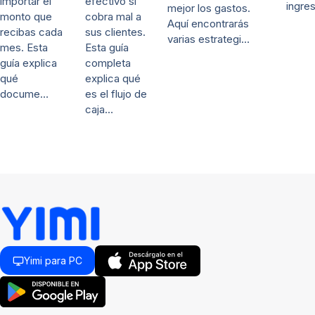
efectivo si
importar el
ingre
mejor los gastos.
cobra mal a
monto que
Aquí encontrarás
sus clientes.
recibas cada
varias estrategi…
Esta guía
mes. Esta
completa
guía explica
explica qué
qué
es el flujo de
docume…
caja…
Yimi para PC