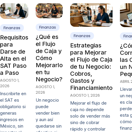
Finanzas
Finanzas
Finanzas
¿Qué es
Fina
Requisitos
el Flujo
para
Estrategias
¿Có
de Caja y
Darse de
para Mejorar
Cor
Cómo
Alta en el
el Flujo de Caja
las 
Mejorarlo
SAT Paso
de tu Negocio:
un 
en tu
a Paso
Cobros,
Peq
Negocio?
Gastos y
AGOSTO 1,
ABRIL 
2026
AGOSTO 1,
Financiamiento
Lleva
2026
Inscribirte en
AGOSTO 1, 2026
un ne
Un negocio
el SAT es
es cl
Mejorar el flujo de
puede
obligatorio si
perde
caja no depende
vender bien
generas
esta 
solo de vender más
y aun así
ingresos en
cómo 
sino de cobrar
quedarse sin
México, sin
finanz
rápido y controlar