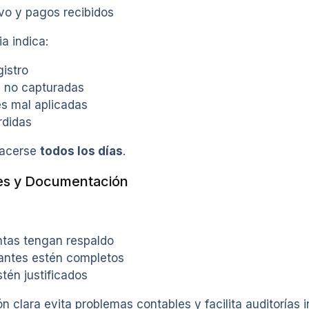
vo y pagos recibidos
a indica:
gistro
 no capturadas
s mal aplicadas
rdidas
hacerse
todos los días
.
es y Documentación
ntas tengan respaldo
ntes estén completos
tén justificados
clara evita problemas contables y facilita auditorías i