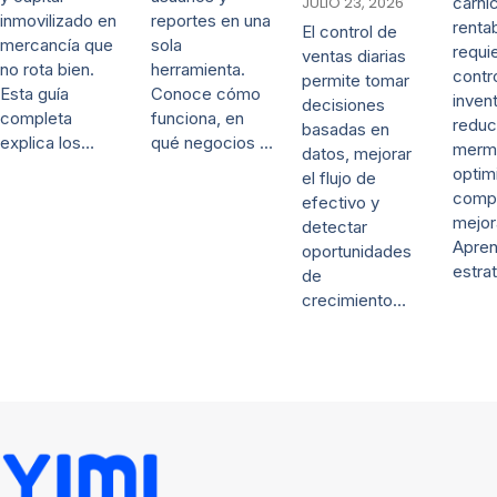
JULIO 23, 2026
carni
inmovilizado en
reportes en una
renta
El control de
mercancía que
sola
requi
ventas diarias
no rota bien.
herramienta.
contr
permite tomar
Esta guía
Conoce cómo
invent
decisiones
completa
funciona, en
reduc
basadas en
explica los…
qué negocios …
merm
datos, mejorar
optim
el flujo de
comp
efectivo y
mejor
detectar
Apre
oportunidades
estra
de
crecimiento…