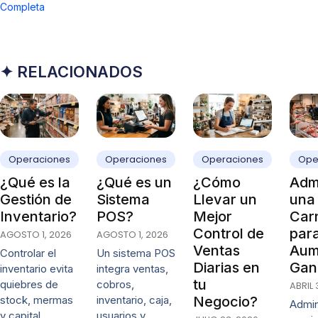
Completa
✦ RELACIONADOS
Operaciones
Operaciones
Operaciones
Ope
¿Qué es la
¿Qué es un
¿Cómo
Admi
Gestión de
Sistema
Llevar un
una
Inventario?
POS?
Mejor
Carn
Control de
par
AGOSTO 1, 2026
AGOSTO 1, 2026
Ventas
Aum
Controlar el
Un sistema POS
Diarias en
Gan
inventario evita
integra ventas,
tu
quiebres de
cobros,
ABRIL 
stock, mermas
inventario, caja,
Negocio?
Admin
y capital
usuarios y