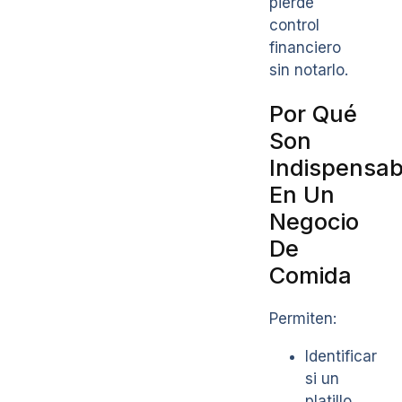
pierde
control
financiero
sin notarlo.
Por Qué
Son
Indispensab
En Un
Negocio
De
Comida
Permiten:
Identificar
si un
platillo