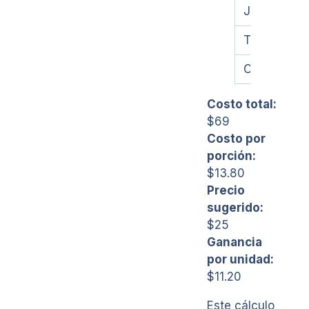
Jitomate
Tostadas
Crema
Costo total:
$69
Costo por
porción:
$13.80
Precio
sugerido:
$25
Ganancia
por unidad:
$11.20
Este cálculo