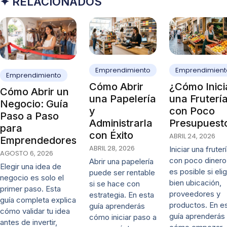
✦ RELACIONADOS
Emprendimiento
Emprendimient
Emprendimiento
Cómo Abrir
¿Cómo Inici
Cómo Abrir un
una Papelería
una Fruterí
Negocio: Guía
y
con Poco
Paso a Paso
Administrarla
Presupuest
para
con Éxito
ABRIL 24, 2026
Emprendedores
ABRIL 28, 2026
Iniciar una fruter
AGOSTO 6, 2026
con poco dinero
Abrir una papelería
Elegir una idea de
es posible si eli
puede ser rentable
negocio es solo el
bien ubicación,
si se hace con
primer paso. Esta
proveedores y
estrategia. En esta
guía completa explica
productos. En e
guía aprenderás
cómo validar tu idea
guía aprenderás
cómo iniciar paso a
antes de invertir,