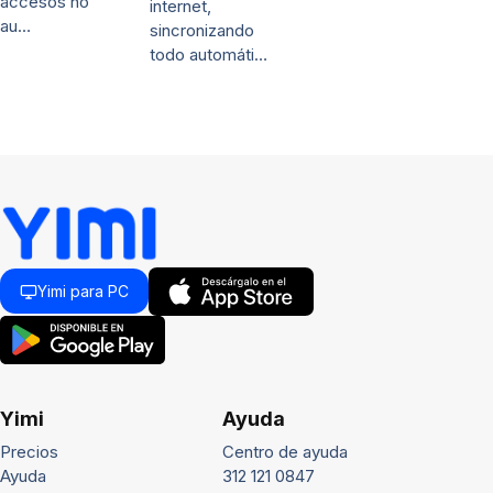
accesos no
internet,
au…
sincronizando
todo automáti…
Yimi para PC
Yimi
Ayuda
Precios
Centro de ayuda
Ayuda
312 121 0847