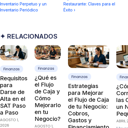
Inventario Perpetuo y un
Restaurante: Claves para el
Inventario Periódico
Éxito
›
✦ RELACIONADOS
Finanzas
Finanzas
Finanzas
¿Qué es
Fina
Requisitos
el Flujo
para
Estrategias
¿Có
de Caja y
Darse de
para Mejorar
Cor
Cómo
Alta en el
el Flujo de Caja
las 
Mejorarlo
SAT Paso
de tu Negocio:
un 
en tu
a Paso
Cobros,
Peq
Negocio?
Gastos y
AGOSTO 1,
ABRIL 
2026
AGOSTO 1,
Financiamiento