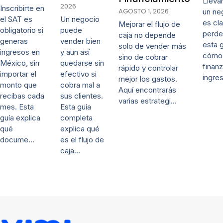
Lleva
2026
Inscribirte en
AGOSTO 1, 2026
un ne
Un negocio
el SAT es
es cl
Mejorar el flujo de
puede
obligatorio si
perde
caja no depende
vender bien
generas
esta 
solo de vender más
y aun así
ingresos en
cómo 
sino de cobrar
quedarse sin
México, sin
finanz
rápido y controlar
efectivo si
importar el
ingre
mejor los gastos.
cobra mal a
monto que
Aquí encontrarás
sus clientes.
recibas cada
varias estrategi…
Esta guía
mes. Esta
completa
guía explica
explica qué
qué
es el flujo de
docume…
caja…