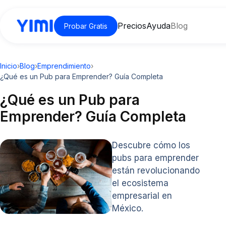
Precios
Ayuda
Blog
Probar Gratis
Inicio
›
Blog
›
Emprendimiento
›
¿Qué es un Pub para Emprender? Guía Completa
¿Qué es un Pub para
Emprender? Guía Completa
Descubre cómo los
pubs para emprender
están revolucionando
el ecosistema
empresarial en
México.