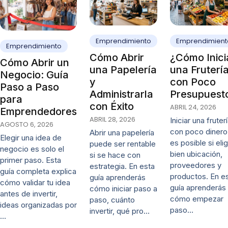
Emprendimiento
Emprendimient
Emprendimiento
Cómo Abrir
¿Cómo Inici
Cómo Abrir un
una Papelería
una Fruterí
Negocio: Guía
y
con Poco
Paso a Paso
Administrarla
Presupuest
para
con Éxito
ABRIL 24, 2026
Emprendedores
ABRIL 28, 2026
Iniciar una fruter
AGOSTO 6, 2026
con poco dinero
Abrir una papelería
Elegir una idea de
es posible si eli
puede ser rentable
negocio es solo el
bien ubicación,
si se hace con
primer paso. Esta
proveedores y
estrategia. En esta
guía completa explica
productos. En e
guía aprenderás
cómo validar tu idea
guía aprenderás
cómo iniciar paso a
antes de invertir,
cómo empezar
paso, cuánto
ideas organizadas por
paso…
invertir, qué pro…
…