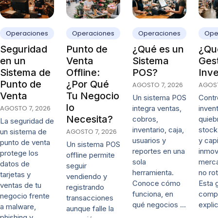
Operaciones
Operaciones
Operaciones
Ope
Seguridad
Punto de
¿Qué es un
¿Qué
en un
Venta
Sistema
Ges
Sistema de
Offline:
POS?
Inve
Punto de
¿Por Qué
AGOSTO 7, 2026
AGOST
Venta
Tu Negocio
Un sistema POS
Contro
lo
AGOSTO 7, 2026
integra ventas,
invent
Necesita?
cobros,
quieb
La seguridad de
inventario, caja,
stock
un sistema de
AGOSTO 7, 2026
usuarios y
y capi
punto de venta
Un sistema POS
reportes en una
inmov
protege los
offline permite
sola
merca
datos de
seguir
herramienta.
no rot
tarjetas y
vendiendo y
Conoce cómo
Esta 
ventas de tu
registrando
funciona, en
comp
negocio frente
transacciones
qué negocios …
expli
a malware,
aunque falle la
phishing y