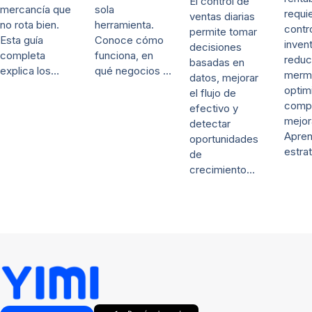
El control de
mercancía que
sola
requi
ventas diarias
no rota bien.
herramienta.
contr
permite tomar
Esta guía
Conoce cómo
invent
decisiones
completa
funciona, en
reduc
basadas en
explica los…
qué negocios …
merm
datos, mejorar
optim
el flujo de
comp
efectivo y
mejor
detectar
Apre
oportunidades
estra
de
crecimiento…