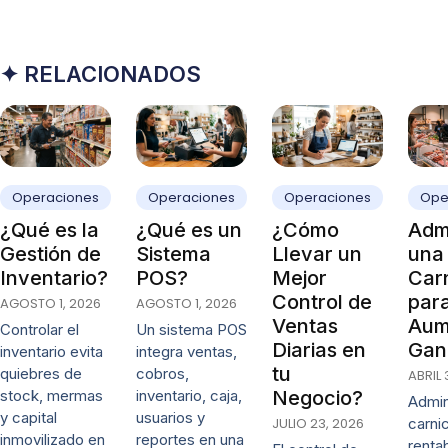
✦ RELACIONADOS
Operaciones
Operaciones
Operaciones
Ope
¿Qué es la
¿Qué es un
¿Cómo
Admi
Gestión de
Sistema
Llevar un
una
Inventario?
POS?
Mejor
Carn
Control de
par
AGOSTO 1, 2026
AGOSTO 1, 2026
Ventas
Aum
Controlar el
Un sistema POS
Diarias en
Gan
inventario evita
integra ventas,
tu
quiebres de
cobros,
ABRIL 
stock, mermas
inventario, caja,
Negocio?
Admin
y capital
usuarios y
JULIO 23, 2026
carni
inmovilizado en
reportes en una
renta