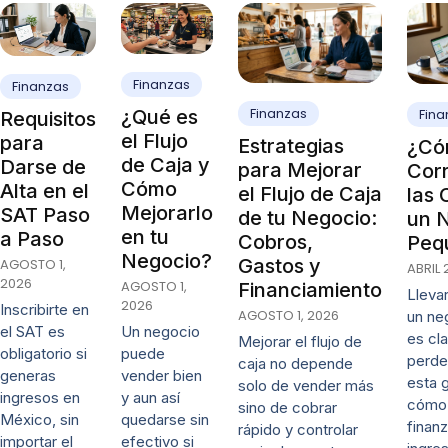
Finanzas
Finanzas
Finanzas
¿Qué es
Fina
Requisitos
el Flujo
para
Estrategias
¿Có
de Caja y
Darse de
para Mejorar
Cor
Cómo
Alta en el
el Flujo de Caja
las 
Mejorarlo
SAT Paso
de tu Negocio:
un 
en tu
a Paso
Cobros,
Peq
Negocio?
Gastos y
AGOSTO 1,
ABRIL 
2026
AGOSTO 1,
Financiamiento
Lleva
2026
Inscribirte en
AGOSTO 1, 2026
un ne
Un negocio
el SAT es
es cl
Mejorar el flujo de
puede
obligatorio si
perde
caja no depende
vender bien
generas
esta 
solo de vender más
y aun así
ingresos en
cómo 
sino de cobrar
quedarse sin
México, sin
finanz
rápido y controlar
efectivo si
importar el