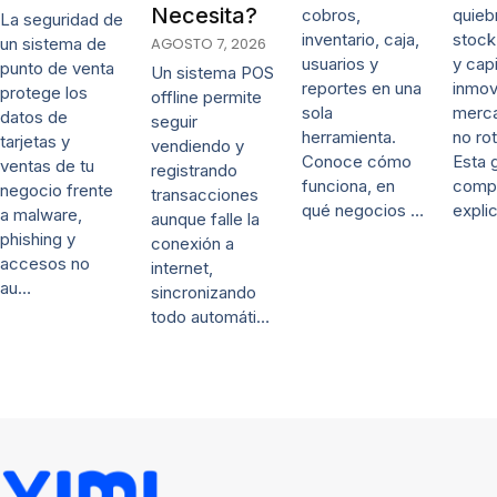
Necesita?
cobros,
quieb
La seguridad de
inventario, caja,
stock
un sistema de
AGOSTO 7, 2026
usuarios y
y capi
punto de venta
Un sistema POS
reportes en una
inmov
protege los
offline permite
sola
merca
datos de
seguir
herramienta.
no rot
tarjetas y
vendiendo y
Conoce cómo
Esta 
ventas de tu
registrando
funciona, en
comp
negocio frente
transacciones
qué negocios …
expli
a malware,
aunque falle la
phishing y
conexión a
accesos no
internet,
au…
sincronizando
todo automáti…