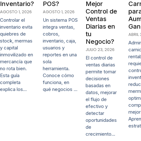
Inventario?
POS?
Mejor
Carn
Control de
par
AGOSTO 1, 2026
AGOSTO 1, 2026
Ventas
Aum
Controlar el
Un sistema POS
Diarias en
Gan
inventario evita
integra ventas,
tu
quiebres de
cobros,
ABRIL 
stock, mermas
inventario, caja,
Negocio?
Admin
y capital
usuarios y
JULIO 23, 2026
carni
inmovilizado en
reportes en una
renta
El control de
mercancía que
sola
requi
ventas diarias
no rota bien.
herramienta.
contr
permite tomar
Esta guía
Conoce cómo
invent
decisiones
completa
funciona, en
reduc
basadas en
explica los…
qué negocios …
merm
datos, mejorar
optim
el flujo de
comp
efectivo y
mejor
detectar
Apre
oportunidades
estra
de
crecimiento…