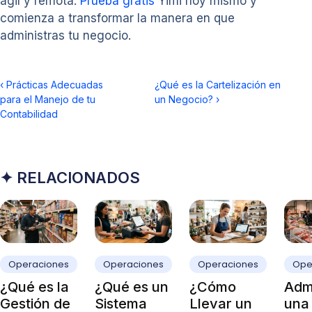
ágil y remota.
Prueba gratis
Yimi hoy mismo y
comienza a transformar la manera en que
administras tu negocio.
‹
Prácticas Adecuadas
¿Qué es la Cartelización en
para el Manejo de tu
un Negocio?
›
Contabilidad
✦ RELACIONADOS
Operaciones
Operaciones
Operaciones
Ope
¿Qué es la
¿Qué es un
¿Cómo
Admi
Gestión de
Sistema
Llevar un
una