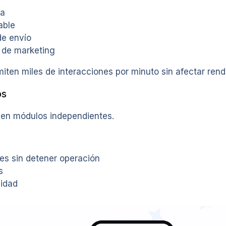
ea
able
de envío
 de marketing
iten miles de interacciones por minuto sin afectar rend
os
 en módulos independientes.
es sin detener operación
s
lidad