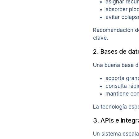
asignar recu
absorber pic
evitar colap
Recomendación de 
clave.
2. Bases de dat
Una buena base d
soporta gran
consulta rápi
mantiene con
La tecnología esp
3. APIs e integ
Un sistema escala