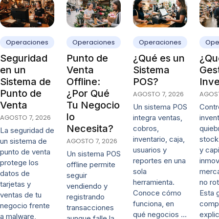
Operaciones
Operaciones
Operaciones
Ope
Seguridad
Punto de
¿Qué es un
¿Qué
en un
Venta
Sistema
Ges
Sistema de
Offline:
POS?
Inve
Punto de
¿Por Qué
AGOSTO 7, 2026
AGOST
Venta
Tu Negocio
Un sistema POS
Contro
lo
AGOSTO 7, 2026
integra ventas,
invent
Necesita?
cobros,
quieb
La seguridad de
inventario, caja,
stock
un sistema de
AGOSTO 7, 2026
usuarios y
y capi
punto de venta
Un sistema POS
reportes en una
inmov
protege los
offline permite
sola
merca
datos de
seguir
herramienta.
no rot
tarjetas y
vendiendo y
Conoce cómo
Esta 
ventas de tu
registrando
funciona, en
comp
negocio frente
transacciones
qué negocios …
expli
a malware,
aunque falle la