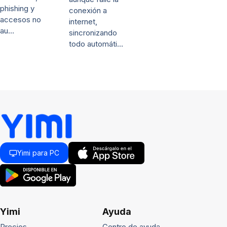
phishing y
conexión a
accesos no
internet,
au…
sincronizando
todo automáti…
Yimi para PC
Yimi
Ayuda
Precios
Centro de ayuda