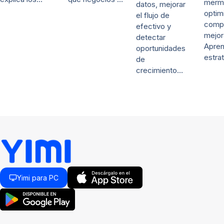
merm
datos, mejorar
optim
el flujo de
comp
efectivo y
mejor
detectar
Apre
oportunidades
estra
de
crecimiento…
Yimi para PC