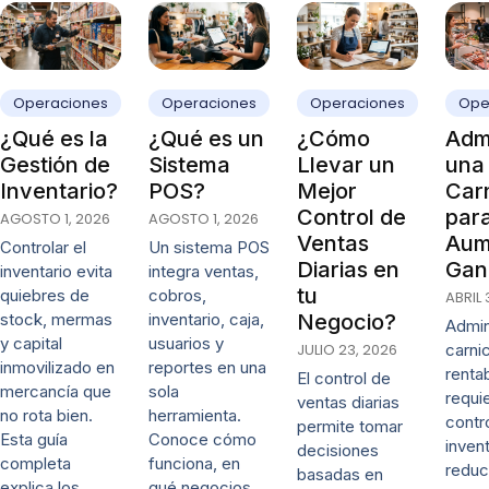
Operaciones
Operaciones
Operaciones
Ope
¿Qué es la
¿Qué es un
¿Cómo
Admi
Gestión de
Sistema
Llevar un
una
Inventario?
POS?
Mejor
Carn
Control de
par
AGOSTO 1, 2026
AGOSTO 1, 2026
Ventas
Aum
Controlar el
Un sistema POS
Diarias en
Gan
inventario evita
integra ventas,
tu
quiebres de
cobros,
ABRIL 
stock, mermas
inventario, caja,
Negocio?
Admin
y capital
usuarios y
JULIO 23, 2026
carni
inmovilizado en
reportes en una
renta
El control de
mercancía que
sola
requi
ventas diarias
no rota bien.
herramienta.
contr
permite tomar
Esta guía
Conoce cómo
invent
decisiones
completa
funciona, en
reduc
basadas en
explica los…
qué negocios …