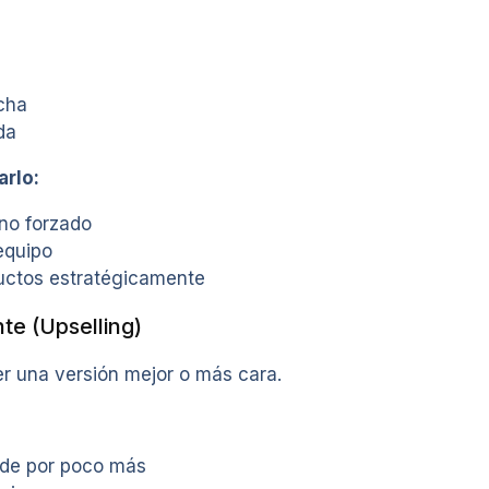
ocha
da
arlo:
 no forzado
equipo
uctos estratégicamente
te (Upselling)
er una versión mejor o más cara.
de por poco más