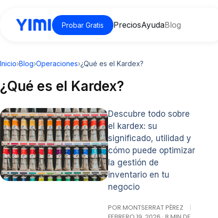
Precios
Ayuda
Blog
Probar Gratis
Inicio
›
Blog
›
Operaciones
›
¿Qué es el Kardex?
¿Qué es el Kardex?
Descubre todo sobre
el kardex: su
significado, utilidad y
cómo puede optimizar
la gestión de
inventario en tu
negocio
POR MONTSERRAT PÉREZ
|
FEBRERO 19, 2026 · 8 MIN DE