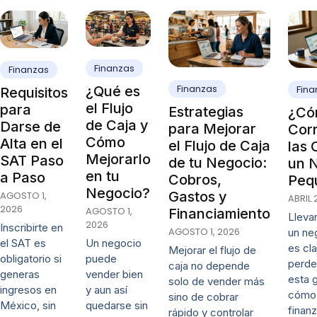
Finanzas
Finanzas
Finanzas
¿Qué es
Fina
Requisitos
el Flujo
para
Estrategias
¿Có
de Caja y
Darse de
para Mejorar
Cor
Cómo
Alta en el
el Flujo de Caja
las 
Mejorarlo
SAT Paso
de tu Negocio:
un 
en tu
a Paso
Cobros,
Peq
Negocio?
Gastos y
AGOSTO 1,
ABRIL 
2026
AGOSTO 1,
Financiamiento
Lleva
2026
Inscribirte en
AGOSTO 1, 2026
un ne
Un negocio
el SAT es
es cl
Mejorar el flujo de
puede
obligatorio si
perde
caja no depende
vender bien
generas
esta 
solo de vender más
y aun así
ingresos en
cómo 
sino de cobrar
quedarse sin
México, sin
finanz
rápido y controlar