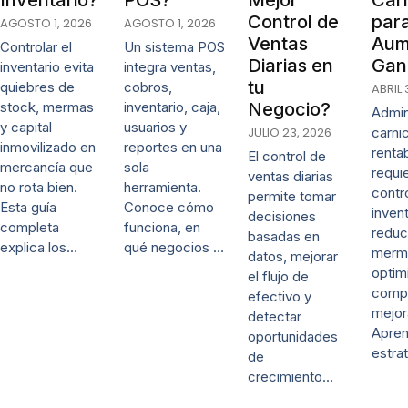
Control de
par
AGOSTO 1, 2026
AGOSTO 1, 2026
Ventas
Aum
Controlar el
Un sistema POS
Diarias en
Gan
inventario evita
integra ventas,
tu
quiebres de
cobros,
ABRIL 
stock, mermas
inventario, caja,
Negocio?
Admin
y capital
usuarios y
JULIO 23, 2026
carni
inmovilizado en
reportes en una
renta
El control de
mercancía que
sola
requi
ventas diarias
no rota bien.
herramienta.
contr
permite tomar
Esta guía
Conoce cómo
invent
decisiones
completa
funciona, en
reduc
basadas en
explica los…
qué negocios …
merm
datos, mejorar
optim
el flujo de
comp
efectivo y
mejor
detectar
Apre
oportunidades
estra
de
crecimiento…