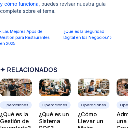
y cómo funciona
, puedes revisar nuestra guía
completa sobre el tema.
‹
Las Mejores Apps de
¿Qué es la Seguridad
Gestión para Restaurantes
Digital en los Negocios?
›
en 2025
✦ RELACIONADOS
Operaciones
Operaciones
Operaciones
Ope
¿Qué es la
¿Qué es un
¿Cómo
Admi
Gestión de
Sistema
Llevar un
una
Inventario?
POS?
Mejor
Carn