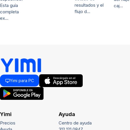
resultados y el
Esta guía
caj…
flujo d…
completa
ex…
Yimi para PC
Yimi
Ayuda
Precios
Centro de ayuda
Ayuda
312 121 0847