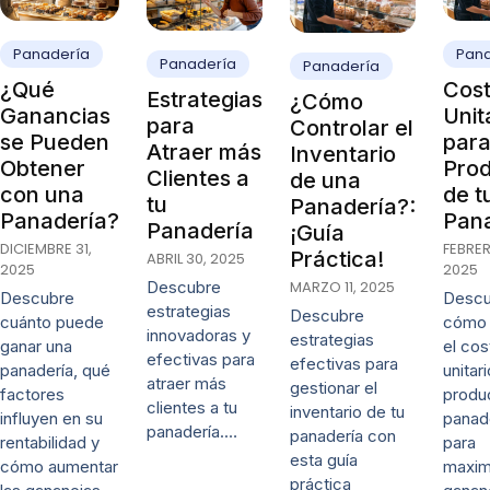
Panadería
Pan
Panadería
Panadería
¿Qué
Cos
Estrategias
¿Cómo
Ganancias
Unit
para
Controlar el
se Pueden
par
Atraer más
Inventario
Obtener
Pro
Clientes a
de una
con una
de t
tu
Panadería?:
Panadería?
Pan
Panadería
¡Guía
DICIEMBRE 31,
FEBRER
Práctica!
ABRIL 30, 2025
2025
2025
MARZO 11, 2025
Descubre
Descubre
Descu
estrategias
Descubre
cuánto puede
cómo 
innovadoras y
estrategias
ganar una
el cos
efectivas para
efectivas para
panadería, qué
unitar
atraer más
gestionar el
factores
produ
clientes a tu
inventario de tu
influyen en su
panad
panadería.…
panadería con
rentabilidad y
para
esta guía
cómo aumentar
maxim
práctica