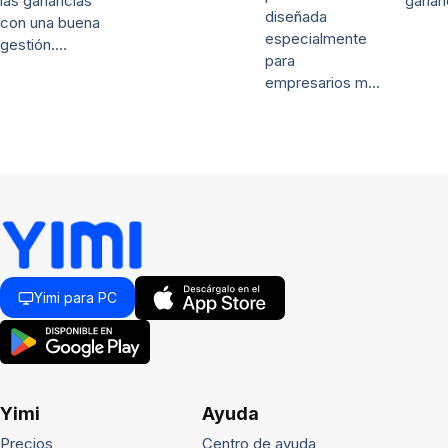
las ganancias
ganan
diseñada
con una buena
especialmente
gestión.…
para
empresarios m…
Yimi para PC
Yimi
Ayuda
Precios
Centro de ayuda