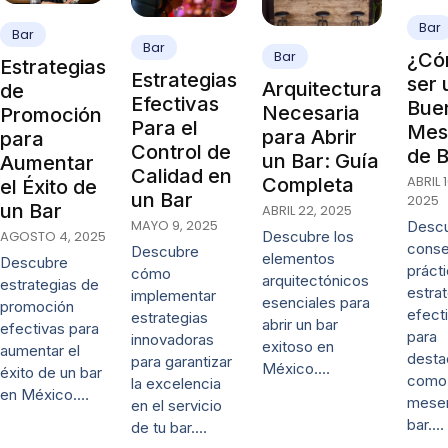
Bar
Bar
Bar
Bar
¿Có
Estrategias
Estrategias
ser 
Arquitectura
de
Efectivas
Bue
Necesaria
Promoción
Para el
Mes
para Abrir
para
Control de
de 
un Bar: Guía
Aumentar
Calidad en
ABRIL 1
Completa
el Éxito de
un Bar
2025
un Bar
ABRIL 22, 2025
MAYO 9, 2025
Desc
AGOSTO 4, 2025
Descubre los
conse
Descubre
elementos
Descubre
práct
cómo
arquitectónicos
estrategias de
estra
implementar
esenciales para
promoción
efect
estrategias
abrir un bar
efectivas para
para
innovadoras
exitoso en
aumentar el
desta
para garantizar
México.…
éxito de un bar
como
la excelencia
en México.…
mese
en el servicio
bar.…
de tu bar.…