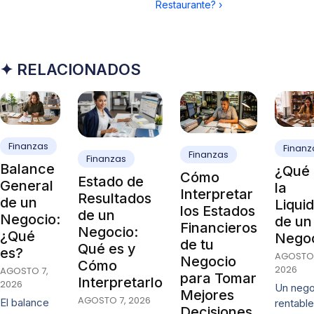
Restaurante?
›
✦ RELACIONADOS
Finanzas
Finanz
Finanzas
Finanzas
Balance
¿Qué 
Cómo
Estado de
General
la
Interpretar
Resultados
de un
Liqui
los Estados
de un
Negocio:
de un
Financieros
Negocio:
¿Qué
Nego
de tu
Qué es y
es?
AGOSTO 
Negocio
Cómo
2026
AGOSTO 7,
para Tomar
Interpretarlo
2026
Un nego
Mejores
AGOSTO 7, 2026
El balance
rentable
Decisiones