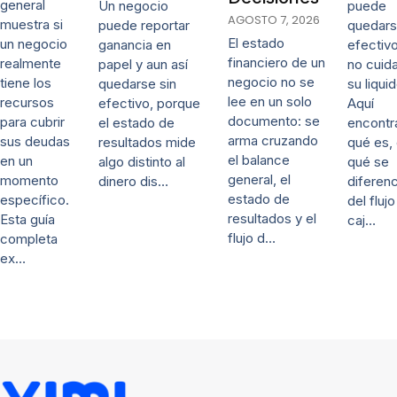
general
puede
Un negocio
AGOSTO 7, 2026
muestra si
quedars
puede reportar
El estado
un negocio
efectivo
ganancia en
financiero de un
realmente
no cuida
papel y aun así
negocio no se
tiene los
su liqui
quedarse sin
lee en un solo
recursos
Aquí
efectivo, porque
documento: se
para cubrir
encontr
el estado de
arma cruzando
sus deudas
qué es,
resultados mide
el balance
en un
qué se
algo distinto al
general, el
momento
diferenc
dinero dis…
estado de
específico.
del fluj
resultados y el
Esta guía
caj…
flujo d…
completa
ex…