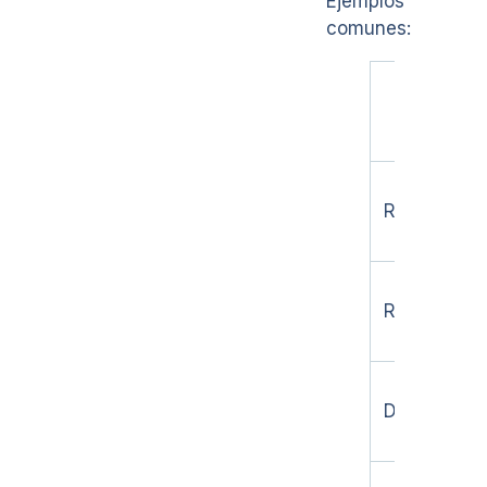
Ejemplos
comunes:
Tipo de
negocio
Restaurant
Retail
Distribución