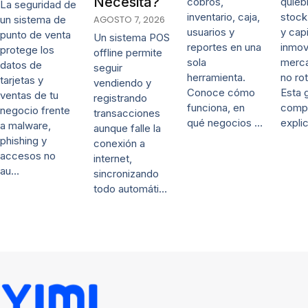
Necesita?
cobros,
quieb
La seguridad de
inventario, caja,
stock
un sistema de
AGOSTO 7, 2026
usuarios y
y capi
punto de venta
Un sistema POS
reportes en una
inmov
protege los
offline permite
sola
merca
datos de
seguir
herramienta.
no rot
tarjetas y
vendiendo y
Conoce cómo
Esta 
ventas de tu
registrando
funciona, en
comp
negocio frente
transacciones
qué negocios …
expli
a malware,
aunque falle la
phishing y
conexión a
accesos no
internet,
au…
sincronizando
todo automáti…