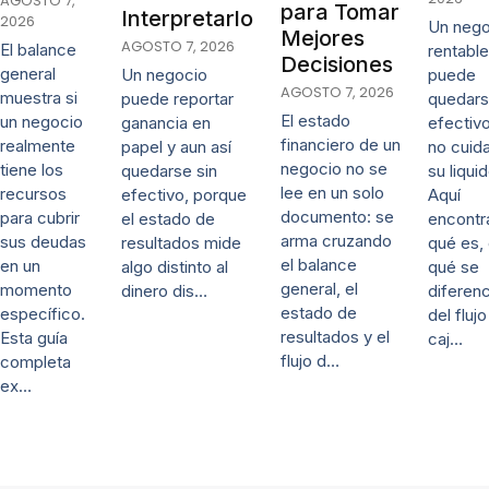
AGOSTO 7,
para Tomar
Interpretarlo
2026
Un nego
Mejores
AGOSTO 7, 2026
El balance
rentable
Decisiones
general
puede
Un negocio
AGOSTO 7, 2026
muestra si
quedars
puede reportar
El estado
un negocio
efectivo
ganancia en
financiero de un
realmente
no cuida
papel y aun así
negocio no se
tiene los
su liqui
quedarse sin
lee en un solo
recursos
Aquí
efectivo, porque
documento: se
para cubrir
encontr
el estado de
arma cruzando
sus deudas
qué es,
resultados mide
el balance
en un
qué se
algo distinto al
general, el
momento
diferenc
dinero dis…
estado de
específico.
del fluj
resultados y el
Esta guía
caj…
flujo d…
completa
ex…