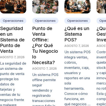
Operaciones
Operaciones
Operaciones
Ope
Seguridad
Punto de
¿Qué es un
¿Qué
en un
Venta
Sistema
Ges
Sistema de
Offline:
POS?
Inve
Punto de
¿Por Qué
AGOSTO 7, 2026
AGOST
Venta
Tu Negocio
Un sistema POS
Contro
lo
AGOSTO 7, 2026
integra ventas,
invent
Necesita?
cobros,
quieb
La seguridad de
inventario, caja,
stock
un sistema de
AGOSTO 7, 2026
usuarios y
y capi
punto de venta
Un sistema POS
reportes en una
inmov
protege los
offline permite
sola
merca
datos de
seguir
herramienta.
no rot
tarjetas y
vendiendo y
Conoce cómo
Esta 
ventas de tu
registrando
funciona, en
comp
negocio frente
transacciones
qué negocios …
expli
a malware,
aunque falle la