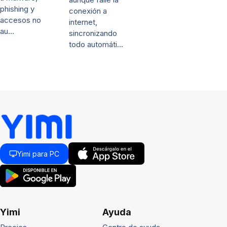
phishing y
conexión a
accesos no
internet,
au…
sincronizando
todo automáti…
Yimi para PC
Yimi
Ayuda