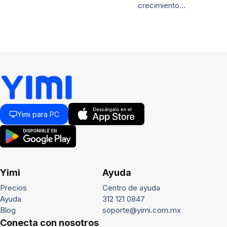
crecimiento…
Yimi para PC
Yimi
Ayuda
Precios
Centro de ayuda
Ayuda
312 121 0847
Blog
soporte@yimi.com.mx
Conecta con nosotros