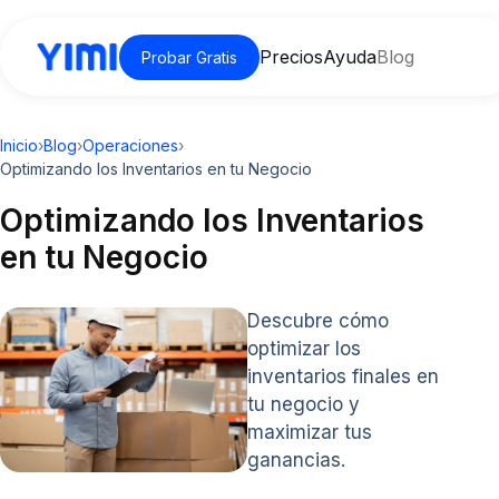
Precios
Ayuda
Blog
Probar Gratis
Inicio
›
Blog
›
Operaciones
›
Optimizando los Inventarios en tu Negocio
Optimizando los Inventarios
en tu Negocio
Descubre cómo
optimizar los
inventarios finales en
tu negocio y
maximizar tus
ganancias.