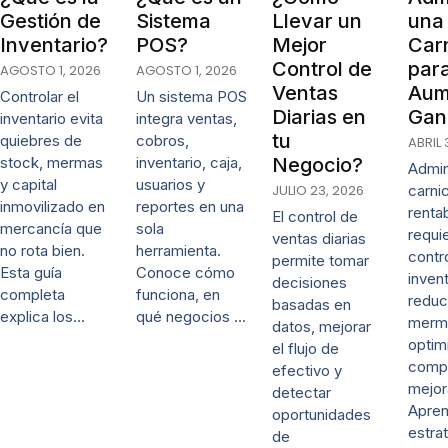
Gestión de
Sistema
Llevar un
una
Inventario?
POS?
Mejor
Carn
Control de
par
AGOSTO 1, 2026
AGOSTO 1, 2026
Ventas
Aum
Controlar el
Un sistema POS
Diarias en
Gan
inventario evita
integra ventas,
tu
quiebres de
cobros,
ABRIL 
stock, mermas
inventario, caja,
Negocio?
Admin
y capital
usuarios y
JULIO 23, 2026
carni
inmovilizado en
reportes en una
renta
El control de
mercancía que
sola
requi
ventas diarias
no rota bien.
herramienta.
contr
permite tomar
Esta guía
Conoce cómo
invent
decisiones
completa
funciona, en
reduc
basadas en
explica los…
qué negocios …
merm
datos, mejorar
optim
el flujo de
comp
efectivo y
mejor
detectar
Apre
oportunidades
estra
de