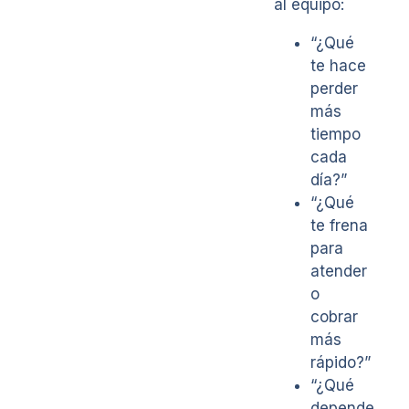
al equipo:
“¿Qué
te hace
perder
más
tiempo
cada
día?”
“¿Qué
te frena
para
atender
o
cobrar
más
rápido?”
“¿Qué
depende