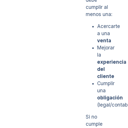
debe
cumplir al
menos una:
Acercarte
a una
venta
Mejorar
la
experiencia
del
cliente
Cumplir
una
obligación
(legal/contab
Si no
cumple