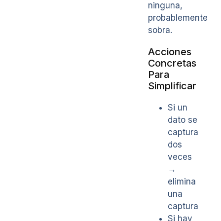
ninguna,
probablemente
sobra.
Acciones
Concretas
Para
Simplificar
Si un
dato se
captura
dos
veces
→
elimina
una
captura
Si hay