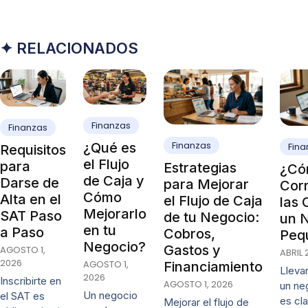
✦ RELACIONADOS
Finanzas
Finanzas
Finanzas
¿Qué es
Fina
Requisitos
el Flujo
para
Estrategias
¿Có
de Caja y
Darse de
para Mejorar
Cor
Cómo
Alta en el
el Flujo de Caja
las 
Mejorarlo
SAT Paso
de tu Negocio:
un 
en tu
a Paso
Cobros,
Peq
Negocio?
Gastos y
AGOSTO 1,
ABRIL 
2026
AGOSTO 1,
Financiamiento
Lleva
2026
Inscribirte en
AGOSTO 1, 2026
un ne
Un negocio
el SAT es
es cl
Mejorar el flujo de