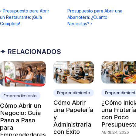
‹
Presupuesto para Abrir
Presupuesto para Abrir una
un Restaurante: ¡Guía
Abarrotera: ¿Cuánto
Completa!
Necesitas?
›
✦ RELACIONADOS
Emprendimiento
Emprendimient
Emprendimiento
Cómo Abrir
¿Cómo Inici
Cómo Abrir un
una Papelería
una Fruterí
Negocio: Guía
y
con Poco
Paso a Paso
Administrarla
Presupuest
para
con Éxito
ABRIL 24, 2026
Emprendedores