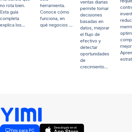
requi
ventas diarias
no rota bien.
herramienta.
contr
permite tomar
Esta guía
Conoce cómo
invent
decisiones
completa
funciona, en
reduc
basadas en
explica los…
qué negocios …
merm
datos, mejorar
optim
el flujo de
comp
efectivo y
mejor
detectar
Apre
oportunidades
estra
de
crecimiento…
Yimi para PC