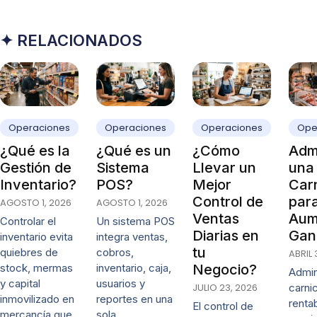
✦ RELACIONADOS
Operaciones
Operaciones
Operaciones
Ope
¿Qué es la
¿Qué es un
¿Cómo
Admi
Gestión de
Sistema
Llevar un
una
Inventario?
POS?
Mejor
Carn
Control de
par
AGOSTO 1, 2026
AGOSTO 1, 2026
Ventas
Aum
Controlar el
Un sistema POS
Diarias en
Gan
inventario evita
integra ventas,
tu
quiebres de
cobros,
ABRIL 
stock, mermas
inventario, caja,
Negocio?
Admin
y capital
usuarios y
JULIO 23, 2026
carni
inmovilizado en
reportes en una
renta
El control de
mercancía que
sola