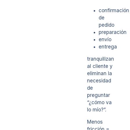
confirmación
de
pedido
preparación
envío
entrega
tranquilizan
al cliente y
eliminan la
necesidad
de
preguntar
“¿cómo va
lo mío?”.
Menos
fricción =