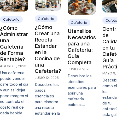
Cafetería
Cafetería
Cafete
Cafetería
¿Cómo
¿Cómo
Contr
Utensilios
Crear una
Administrar
de
Necesarios
Receta
una
Calid
para una
Estándar
Cafetería
en tu
Cafetería:
en la
de Forma
Cafet
Guía
Cocina de
Rentable?
Guía
Completa
una
Práct
AGOSTO 1, 2026
JUNIO 9, 2025
Cafetería?
Una cafetería
MAYO 9,
Descubre los
JUNIO 12, 2025
puede vender
Descub
utensilios
café todo el día
Descubre los
cómo el
esenciales para
y aun así dejar
pasos
los
abrir una
poco margen si
esenciales
estánda
cafetería
no controla el
para elaborar
de tu
exitosa.…
costo real de
una receta
cafeter
cada bebida
estándar en la
esta guí