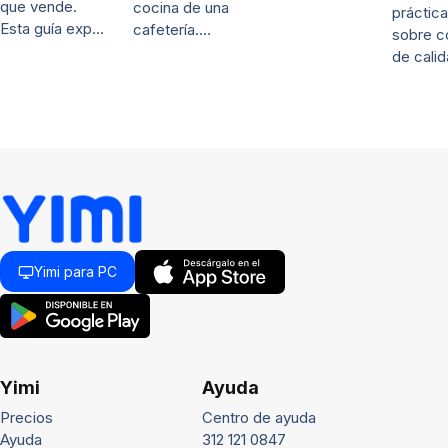
que vende.
cocina de una
práctica
Esta guía exp…
cafetería.…
sobre c
de cali
Yimi para PC
Yimi
Ayuda
Precios
Centro de ayuda
Ayuda
312 121 0847