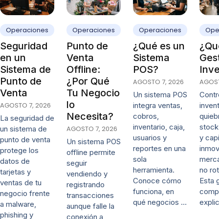
Operaciones
Operaciones
Operaciones
Ope
Seguridad
Punto de
¿Qué es un
¿Qué
en un
Venta
Sistema
Ges
Sistema de
Offline:
POS?
Inve
Punto de
¿Por Qué
AGOSTO 7, 2026
AGOST
Venta
Tu Negocio
Un sistema POS
Contro
lo
AGOSTO 7, 2026
integra ventas,
invent
Necesita?
cobros,
quieb
La seguridad de
inventario, caja,
stock
un sistema de
AGOSTO 7, 2026
usuarios y
y capi
punto de venta
Un sistema POS
reportes en una
inmov
protege los
offline permite
sola
merca
datos de
seguir
herramienta.
no rot
tarjetas y
vendiendo y
Conoce cómo
Esta 
ventas de tu
registrando
funciona, en
comp
negocio frente
transacciones
qué negocios …
expli
a malware,
aunque falle la
phishing y
conexión a