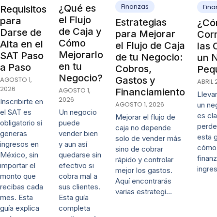
Finanzas
¿Qué es
Fina
Requisitos
el Flujo
para
Estrategias
¿Có
de Caja y
Darse de
para Mejorar
Cor
Cómo
Alta en el
el Flujo de Caja
las 
Mejorarlo
SAT Paso
de tu Negocio:
un 
en tu
a Paso
Cobros,
Peq
Negocio?
Gastos y
AGOSTO 1,
ABRIL 
2026
AGOSTO 1,
Financiamiento
Lleva
2026
Inscribirte en
AGOSTO 1, 2026
un ne
Un negocio
el SAT es
es cl
Mejorar el flujo de
puede
obligatorio si
perde
caja no depende
vender bien
generas
esta 
solo de vender más
y aun así
ingresos en
cómo 
sino de cobrar
quedarse sin
México, sin
finanz
rápido y controlar
efectivo si
importar el
ingre
mejor los gastos.
cobra mal a
monto que
Aquí encontrarás
sus clientes.
recibas cada
varias estrategi…
Esta guía
mes. Esta
completa
guía explica