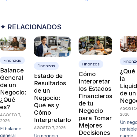
✦ RELACIONADOS
Finanzas
Finanz
Finanzas
Finanzas
Balance
¿Qué 
Cómo
Estado de
General
la
Interpretar
Resultados
de un
Liqui
los Estados
de un
Negocio:
de un
Financieros
Negocio:
¿Qué
Nego
de tu
Qué es y
es?
AGOSTO 
Negocio
Cómo
2026
AGOSTO 7,
para Tomar
Interpretarlo
2026
Un nego
Mejores
AGOSTO 7, 2026
El balance
rentable
Decisiones
general
puede
Un negocio