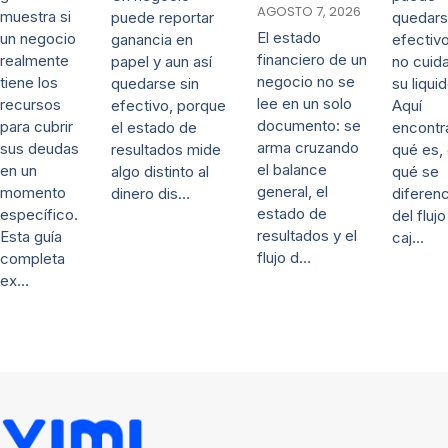
AGOSTO 7, 2026
muestra si
quedars
puede reportar
El estado
un negocio
efectivo
ganancia en
financiero de un
realmente
no cuida
papel y aun así
negocio no se
tiene los
su liqui
quedarse sin
lee en un solo
recursos
Aquí
efectivo, porque
documento: se
para cubrir
encontr
el estado de
arma cruzando
sus deudas
qué es,
resultados mide
el balance
en un
qué se
algo distinto al
general, el
momento
diferenc
dinero dis…
estado de
específico.
del fluj
resultados y el
Esta guía
caj…
flujo d…
completa
ex…