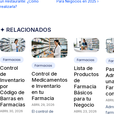
un Restaurante: ¿Cómo
Para Negocios en 2025
›
realizarla?
✦ RELACIONADOS
Farmacias
Farmacias
Fa
Farmacias
Control
Lista de
Pas
Control de
de
Productos
Adm
Medicamentos
Inventario
de
un
e Inventario
por
Farmacia
Fa
en tu
Código de
Básicos
con
Farmacia
Barras en
para tu
ABRIL
Farmacias
Negocio
ABRIL 29, 2026
Admi
ABRIL 30, 2026
ABRIL 23, 2026
El control de
farm