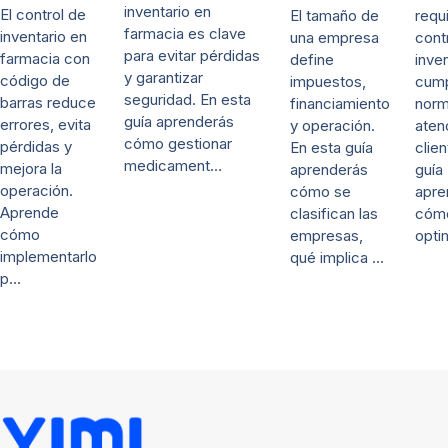
inventario en
El control de
El tamaño de
requ
farmacia es clave
inventario en
una empresa
cont
para evitar pérdidas
farmacia con
define
inven
y garantizar
código de
impuestos,
cump
seguridad. En esta
barras reduce
financiamiento
norm
guía aprenderás
errores, evita
y operación.
aten
cómo gestionar
pérdidas y
En esta guía
clien
medicament…
mejora la
aprenderás
guía
operación.
cómo se
apre
Aprende
clasifican las
cóm
cómo
empresas,
opti
implementarlo
qué implica …
p…