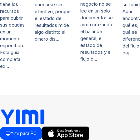
negocio no se
tiene los
su liqui
quedarse sin
lee en un solo
recursos
Aquí
efectivo, porque
documento: se
para cubrir
encontr
el estado de
arma cruzando
sus deudas
qué es,
resultados mide
el balance
en un
qué se
algo distinto al
general, el
momento
diferenc
dinero dis…
estado de
específico.
del fluj
resultados y el
Esta guía
caj…
flujo d…
completa
ex…
Yimi para PC