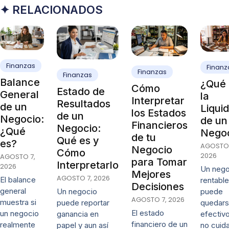
✦ RELACIONADOS
Finanzas
Finanz
Finanzas
Finanzas
Balance
¿Qué 
Cómo
Estado de
General
la
Interpretar
Resultados
de un
Liqui
los Estados
de un
Negocio:
de un
Financieros
Negocio:
¿Qué
Nego
de tu
Qué es y
es?
AGOSTO 
Negocio
Cómo
2026
AGOSTO 7,
para Tomar
Interpretarlo
2026
Un nego
Mejores
AGOSTO 7, 2026
El balance
rentable
Decisiones
general
puede
Un negocio
AGOSTO 7, 2026
muestra si
quedars
puede reportar
El estado
un negocio
efectivo
ganancia en
financiero de un
realmente
no cuida
papel y aun así