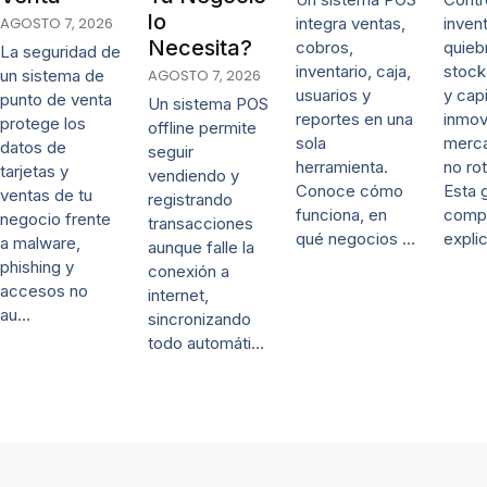
lo
AGOSTO 7, 2026
integra ventas,
invent
Necesita?
cobros,
quieb
La seguridad de
inventario, caja,
stock
un sistema de
AGOSTO 7, 2026
usuarios y
y capi
punto de venta
Un sistema POS
reportes en una
inmov
protege los
offline permite
sola
merca
datos de
seguir
herramienta.
no rot
tarjetas y
vendiendo y
Conoce cómo
Esta 
ventas de tu
registrando
funciona, en
comp
negocio frente
transacciones
qué negocios …
expli
a malware,
aunque falle la
phishing y
conexión a
accesos no
internet,
au…
sincronizando
todo automáti…