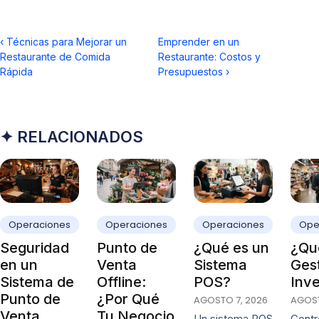
‹
Técnicas para Mejorar un
Emprender en un
Restaurante de Comida
Restaurante: Costos y
Rápida
Presupuestos
›
✦ RELACIONADOS
Operaciones
Operaciones
Operaciones
Ope
Seguridad
Punto de
¿Qué es un
¿Qué
en un
Venta
Sistema
Ges
Sistema de
Offline:
POS?
Inve
Punto de
¿Por Qué
AGOSTO 7, 2026
AGOST
Venta
Tu Negocio
Un sistema POS
Contro