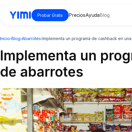
Precios
Ayuda
Blog
Probar Gratis
Inicio
›
Blog
›
Abarrotes
›
Implementa un programa de cashback en una 
Implementa un prog
de abarrotes