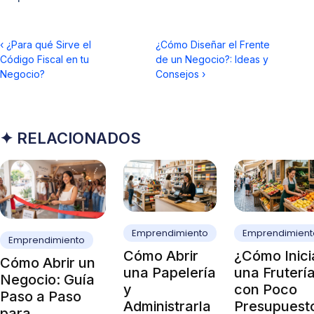
‹
¿Para qué Sirve el
¿Cómo Diseñar el Frente
Código Fiscal en tu
de un Negocio?: Ideas y
Negocio?
Consejos
›
✦ RELACIONADOS
Emprendimiento
Emprendimient
Emprendimiento
Cómo Abrir
¿Cómo Inici
Cómo Abrir un
una Papelería
una Fruterí
Negocio: Guía
y
con Poco
Paso a Paso
Administrarla
Presupuest
para