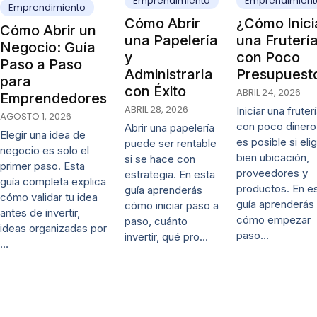
Emprendimiento
Emprendimient
Emprendimiento
Cómo Abrir
¿Cómo Inici
Cómo Abrir un
una Papelería
una Fruterí
Negocio: Guía
y
con Poco
Paso a Paso
Administrarla
Presupuest
para
con Éxito
ABRIL 24, 2026
Emprendedores
ABRIL 28, 2026
Iniciar una fruter
AGOSTO 1, 2026
con poco dinero
Abrir una papelería
Elegir una idea de
es posible si eli
puede ser rentable
negocio es solo el
bien ubicación,
si se hace con
primer paso. Esta
proveedores y
estrategia. En esta
guía completa explica
productos. En e
guía aprenderás
cómo validar tu idea
guía aprenderás
cómo iniciar paso a
antes de invertir,
cómo empezar
paso, cuánto
ideas organizadas por
paso…
invertir, qué pro…
…