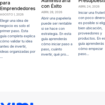
Administrarla
Presupuest
para
con Éxito
ABRIL 24, 2026
Emprendedores
ABRIL 28, 2026
Iniciar una fruter
AGOSTO 1, 2026
con poco dinero
Abrir una papelería
Elegir una idea de
es posible si eli
puede ser rentable
negocio es solo el
bien ubicación,
si se hace con
primer paso. Esta
proveedores y
estrategia. En esta
guía completa explica
productos. En e
guía aprenderás
cómo validar tu idea
guía aprenderás
cómo iniciar paso a
antes de invertir,
cómo empezar
paso, cuánto
ideas organizadas por
paso…
invertir, qué pro…
…