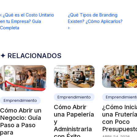
‹
¿Qué es el Costo Unitario
¿Qué Tipos de Branding
en tu Empresa? Guía
Existen? ¿Cómo Aplicarlos?
Completa
›
✦ RELACIONADOS
Emprendimiento
Emprendimient
Emprendimiento
Cómo Abrir
¿Cómo Inici
Cómo Abrir un
una Papelería
una Fruterí
Negocio: Guía
y
con Poco
Paso a Paso
Administrarla
Presupuest
para
con Éxito
ABRIL 24, 2026